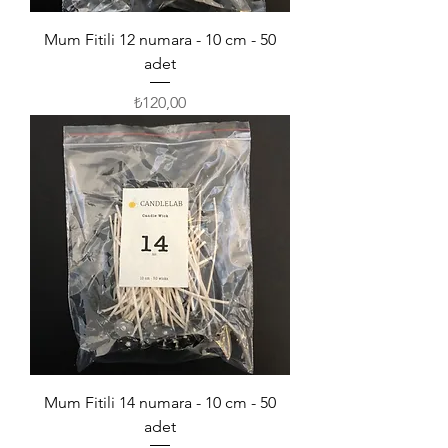
Mum Fitili 12 numara - 10 cm - 50
adet
Fiyat
₺120,00
Mum Fitili 14 numara - 10 cm - 50
adet