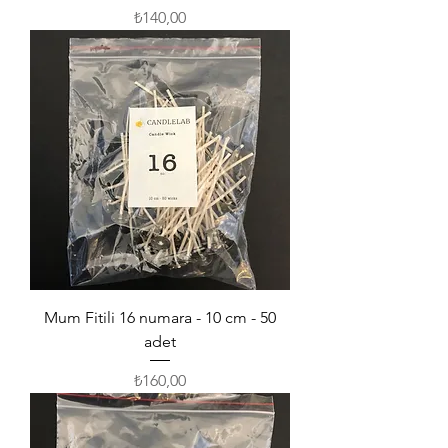
Fiyat
₺140,00
Mum Fitili 16 numara - 10 cm - 50
adet
Fiyat
₺160,00