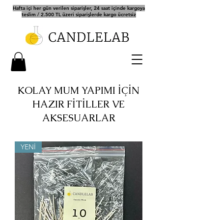
Hafta içi her gün verilen siparişler, 24 saat içinde kargoya
teslim / 2.500 TL üzeri siparişlerde kargo ücretsiz
KOLAY MUM YAPIMI İÇİN
HAZIR FİTİLLER VE
AKSESUARLAR
YENİ