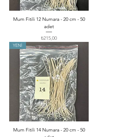
Mum Fitili 12 Numara - 20 cm - 50
adet
Fiyat
₺215,00
YENİ
Mum Fitili 14 Numara - 20 cm - 50