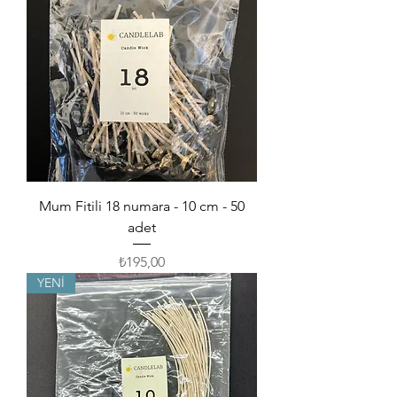
Mum Fitili 18 numara - 10 cm - 50
adet
Fiyat
₺195,00
YENİ