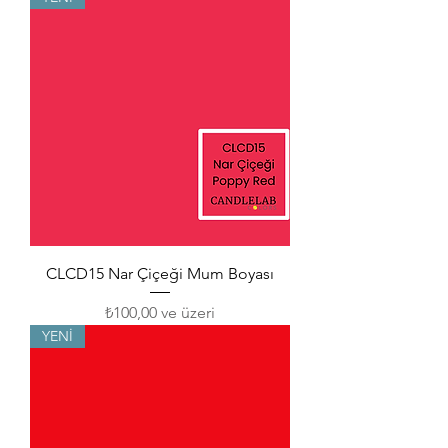
CLCD15 Nar Çiçeği Mum Boyası
İndirimli Fiyat
₺100,00
ve üzeri
YENİ