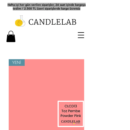
Hafta içi her gün verilen siparişler, 24 saat içinde kargoya
teslim / 2.500 TL üzeri siparişlerde kargo ücretsiz
YENİ