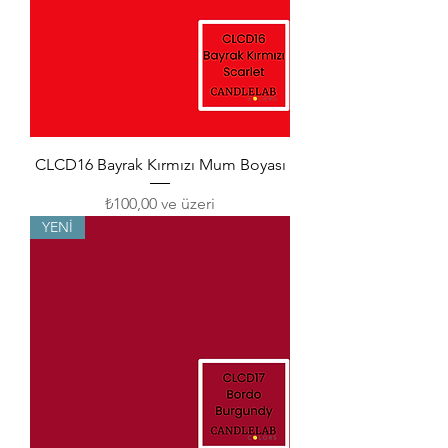
CLCD16 Bayrak Kırmızı Mum Boyası
İndirimli Fiyat
₺100,00
ve üzeri
YENİ