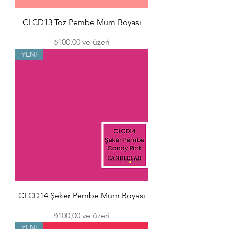
CLCD13 Toz Pembe Mum Boyası
İndirimli Fiyat
₺100,00
ve üzeri
YENİ
CLCD14 Şeker Pembe Mum Boyası
İndirimli Fiyat
₺100,00
ve üzeri
YENİ