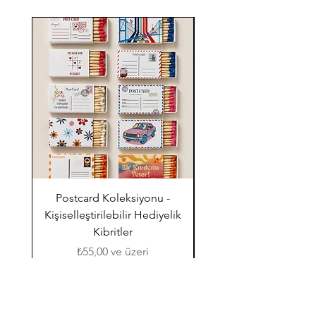
Postcard Koleksiyonu -
Kır Düğünü (Renkli Çiç
Kişiselleştirilebilir Hediyelik
Kibritler
İndirimli Fiyat
₺55,00
ve üzeri
Anasayfa
Sıkca Sorulan