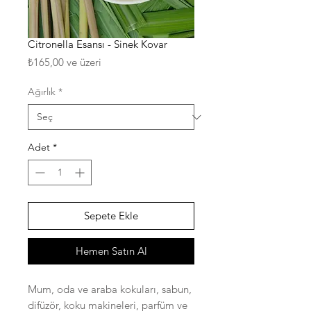
Citronella Esansı - Sinek Kovar
İndirimli
₺165,00
ve üzeri
Fiyat
Ağırlık
*
Adet
*
Sepete Ekle
Hemen Satın Al
Mum, oda ve araba kokuları, sabun,
difüzör, koku makineleri, parfüm ve