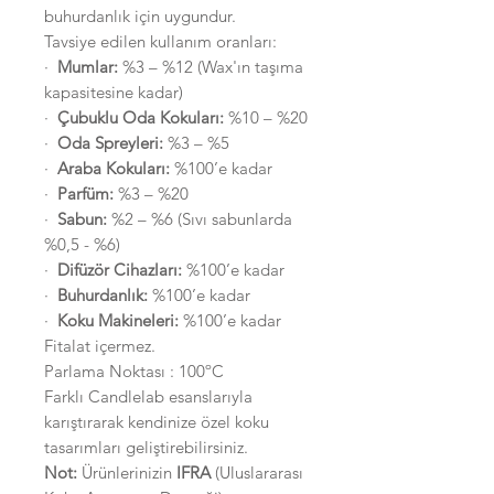
buhurdanlık için uygundur.
Tavsiye edilen kullanım oranları:
·
Mumlar:
%3 – %12 (Wax'ın taşıma
kapasitesine kadar)
·
Çubuklu Oda Kokuları:
%10 – %20
·
Oda Spreyleri:
%3 – %5
·
Araba Kokuları:
%100’e kadar
·
Parfüm:
%3 – %20
·
Sabun:
%2 – %6 (Sıvı sabunlarda
%0,5 - %6)
·
Difüzör Cihazları:
%100’e kadar
·
Buhurdanlık:
%100’e kadar
·
Koku Makineleri:
%100’e kadar
Fitalat içermez.
Parlama Noktası : 100ºC
Farklı Candlelab esanslarıyla
karıştırarak kendinize özel koku
tasarımları geliştirebilirsiniz.
Not:
Ürünlerinizin
IFRA
(Uluslararası