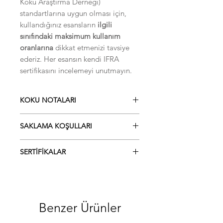
Koku Araştırma Derneği)
standartlarına uygun olması için,
kullandığınız esansların
ilgili
sınıfındaki maksimum kullanım
oranlarına
dikkat etmenizi tavsiye
ederiz. Her esansın kendi IFRA
sertifikasını incelemeyi unutmayın.
KOKU NOTALARI
Üst Notalar:
Citronella, Lime,
SAKLAMA KOŞULLARI
Eucalyptus
Orta Notalar:
Geranium, Rose, Pine
Oda sıcaklığında muhafaza ediniz.
Baz Notalar:
Geranium, Conifer
SERTİFİKALAR
Direkt güneş ışığına maruz
bırakmayınız. Buzdolabına koymayınız.
MSDS
IFRA
Benzer Ürünler