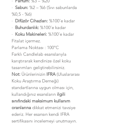
·
Parfüm:
%3 – %20
·
Sabun:
%2 – %6 (Sıvı sabunlarda
%0,5 - %6)
·
Difüzör Cihazları:
%100’e kadar
·
Buhurdanlık:
%100’e kadar
·
Koku Makineleri:
%100’e kadar
Fitalat içermez.
Parlama Noktası : 100ºC
Farklı Candlelab esanslarıyla
karıştırarak kendinize özel koku
tasarımları geliştirebilirsiniz.
Not:
Ürünlerinizin
IFRA
(Uluslararası
Koku Araştırma Derneği)
standartlarına uygun olması için,
kullandığınız esansların
ilgili
sınıfındaki maksimum kullanım
oranlarına
dikkat etmenizi tavsiye
ederiz. Her esansın kendi IFRA
sertifikasını incelemeyi unutmayın.