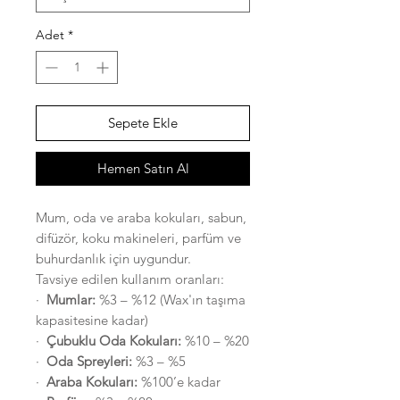
Adet
*
Sepete Ekle
Hemen Satın Al
Mum, oda ve araba kokuları, sabun,
difüzör, koku makineleri, parfüm ve
buhurdanlık için uygundur.
Tavsiye edilen kullanım oranları:
·
Mumlar:
%3 – %12 (Wax'ın taşıma
kapasitesine kadar)
·
Çubuklu Oda Kokuları:
%10 – %20
·
Oda Spreyleri:
%3 – %5
·
Araba Kokuları:
%100’e kadar