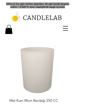
Hafta içi her gün verilen siparişler, 24 saat içinde kargoya
teslim / 2.500 TL üzeri siparişlerde kargo ücretsiz
Mat Kum Mum Bardağı 250 CC