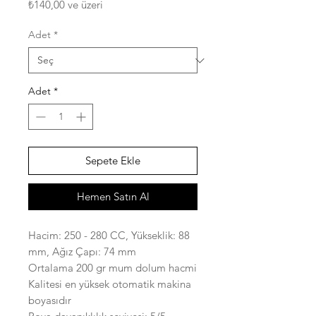
İndirimli
₺140,00
ve üzeri
Fiyat
Adet
*
Adet
*
Sepete Ekle
Hemen Satın Al
Hacim: 250 - 280 CC, Yükseklik: 88
mm, Ağız Çapı: 74 mm
Ortalama 200 gr mum dolum hacmi
Kalitesi en yüksek otomatik makina
boyasıdır