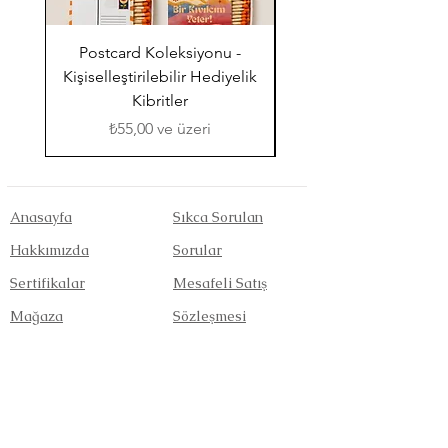
Postcard Koleksiyonu -
Kır Düğünü (Renkli Çiç
Kişiselleştirilebilir Hediyelik
Kibritler
İndirimli Fiyat
₺55,00
ve üzeri
Anasayfa
Sıkca Sorulan
Hakkımızda
Sorular
Sertifikalar
Mesafeli Satış
Mağaza
Sözleşmesi
İletişim
Sevkiyat ve İadeler
Ödeme Yöntemleri