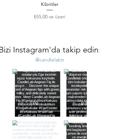
Kibritler
İndirimli Fiyat
₺55,00
ve üzeri
Bizi Instagram'da takip edin:
@candlelabtr