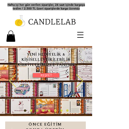
Hafta içi her gün verilen siparişler, 24 saat içinde kargoya
teslim / 2.500 TL üzeri siparişlerde kargo ücretsiz
YENİ HEDİYELİK &
KİŞİSELLEŞTİRİLEBİLİR
KİBRİTLERİMİZLE TANIŞIN
KEŞFET
ÖNCE EĞİTİM