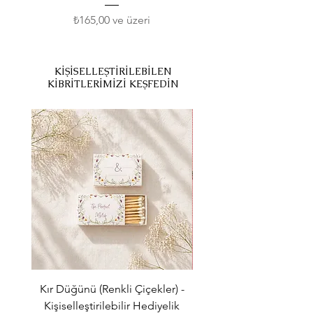
İndirimli Fiyat
₺165,00
ve üzeri
KİŞİSELLEŞTİRİLEBİLEN
KİBRİTLERİMİZİ KEŞFEDİN
Kır Düğünü (Renkli Çiçekler) -
Sonsuz Aşk (Love Love 
Kişiselleştirilebilir Hediyelik
Kişiselleştirilebilir He